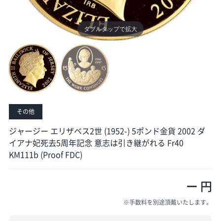
ダブルタップで拡大
ダブルタップで拡大
その他
ジャージー エリザベス2世 (1952-) 5ポンド金貨 2002 ダ
イアナ妃死去5周年記念 意志は引き継がれる Fr40
KM111b (Proof FDC)
ー 円
※手数料を別途頂戴いたします。