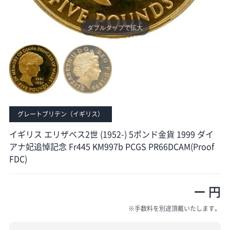
ダブルタップで拡大
ダブルタップで拡大
グレートブリテン（イギリス）
イギリス エリザベス2世 (1952-) 5ポンド金貨 1999 ダイ
アナ妃追悼記念 Fr445 KM997b PCGS PR66DCAM(Proof
FDC)
ー 円
※手数料を別途頂戴いたします。