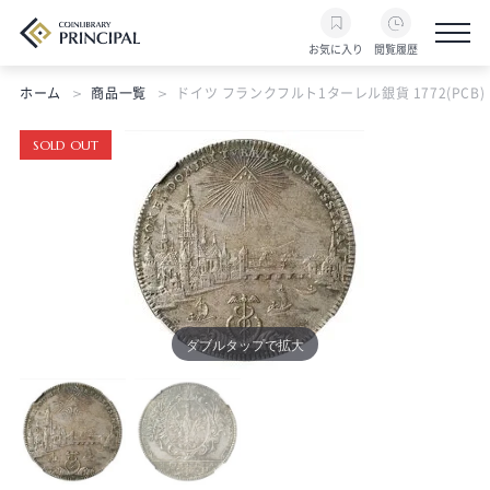
お気に入り
閲覧履歴
ホーム
商品一覧
ドイツ フランクフルト1ターレル銀貨 1772(PCB) Da
SOLD OUT
ダブルタップで拡大
ダブルタップで拡大