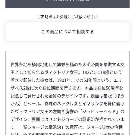
ご不明点はお気軽にご相談ください
この商品について相談する
世界各地を植民地化して繁栄を極めた大英帝国を象徴する女
王として知られるヴィクトリア女王。1837年に18歳という
若さで即位した彼女は、1901年までの63年間という、エリ
ザベス2世に次ぐ在位期間を誇ります。本品は在位50周年を
記念して発行された金貨のデザインです。表面は宝冠（ほう
かん）とベール、真珠のネックレスとイヤリングを身に着け
たヴィクトリア女王の左向き胸像の「ジュビリーヘッド」の
デザイン、裏面にはセントジョージの龍退治が描かれていま
す。「聖ジョージの竜退治」の意匠は、ジョージ3世の治世
以降、全ての歴代国王の治世を代表するソブリン金貨裏面の