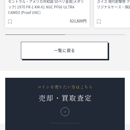
セントラル・アメリカ共和国 50ペソ金貨(メダリ
スイス 現代射撃祭 クー
ック) 1970 FR-1 KM-X1 NGC PF66 ULTRA
リジナルケース・保証書付
CAMEO (Proof UNC)
621,600円
一覧に戻る
コインを売りたい方はこちら
売却・買取査定