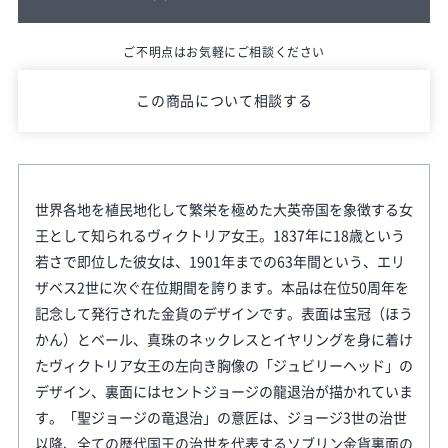
ご不明点はお気軽にご相談ください
この商品について相談する
世界各地を植民地化して繁栄を極めた大英帝国を象徴する女
王として知られるヴィクトリア女王。1837年に18歳という
若さで即位した彼女は、1901年までの63年間という、エリ
ザベス2世に次ぐ在位期間を誇ります。本品は在位50周年を
記念して発行された金貨のデザインです。表面は宝冠（ほう
かん）とベール、真珠のネックレスとイヤリングを身に着け
たヴィクトリア女王の左向き胸像の「ジュビリーヘッド」の
デザイン、裏面にはセントジョージの龍退治が描かれていま
す。「聖ジョージの竜退治」の意匠は、ジョージ3世の治世
以降、全ての歴代国王の治世を代表するソブリン金貨裏面の