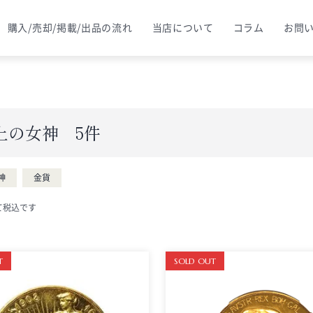
購入/売却/掲載/出品の流れ
当店について
コラム
お問
上の女神 5件
神
金貨
て税込です
T
SOLD OUT