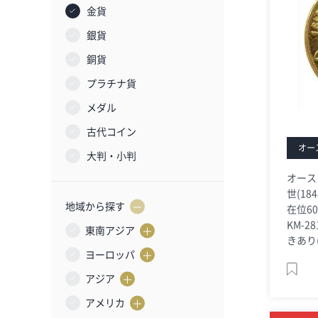
金貨
銀貨
銅貨
プラチナ貨
メダル
古代コイン
オー
大判・小判
オース
世(184
地域から探す
在位60
KM-2
東南アジア
きあり(P
ヨーロッパ
アジア
アメリカ