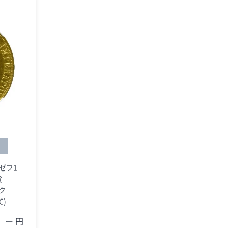
6
ゼフ1
貨
イク
C)
ー 円