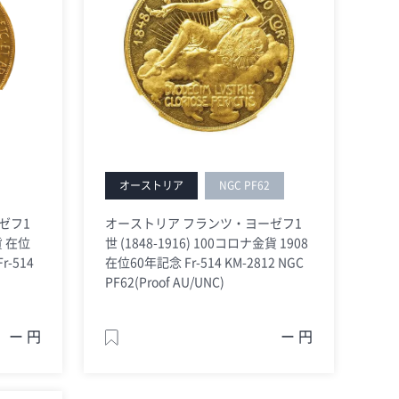
オーストリア
NGC PF62
ゼフ1
オーストリア フランツ・ヨーゼフ1
貨 在位
世 (1848-1916) 100コロナ金貨 1908
r-514
在位60年記念 Fr-514 KM-2812 NGC
PF62(Proof AU/UNC)
ー 円
ー 円