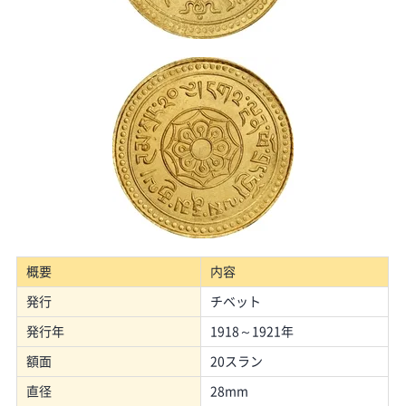
概要
内容
発行
チベット
発行年
1918～1921年
額面
20スラン
直径
28mm