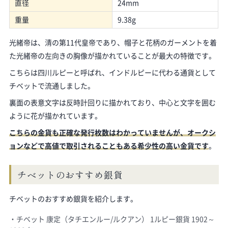
直径
24mm
重量
9.38g
光緒帝は、清の第11代皇帝であり、帽子と花柄のガーメントを着
た光緒帝の左向きの胸像が描かれていることが最大の特徴です。
こちらは四川ルピーと呼ばれ、インドルピーに代わる通貨として
チベットで流通しました。
裏面の表意文字は反時計回りに描かれており、中心と文字を囲む
ように花が描かれています。
こちらの金貨も正確な発行枚数はわかっていませんが、オークシ
ョンなどで高値で取引されることもある希少性の高い金貨です
。
チベットのおすすめ銀貨
チベットのおすすめ銀貨を紹介します。
チベット 康定（タチエンルー/ルクアン） 1ルピー銀貨 1902～