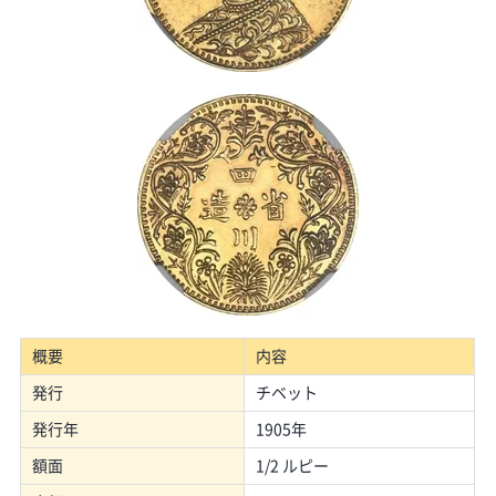
概要
内容
発行
チベット
発行年
1905年
額面
1/2 ルピー