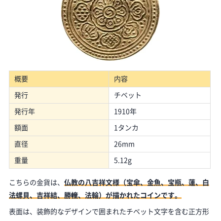
概要
内容
発行
チベット
発行年
1910年
額面
1タンカ
直径
26mm
重量
5.12g
こちらの金貨は、
仏教の八吉祥文様（宝傘、金魚、宝瓶、蓮、白
法螺貝、吉祥結、勝幢、法輪）が描かれたコインです。
表面は、装飾的なデザインで囲まれたチベット文字を含む正方形