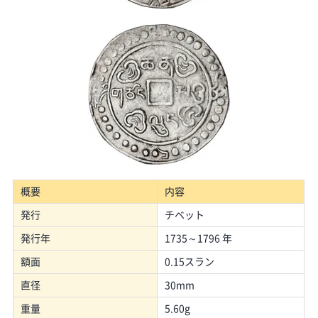
概要
内容
発行
チベット
発行年
1735～1796 年
額面
0.15スラン
直径
30mm
重量
5.60g