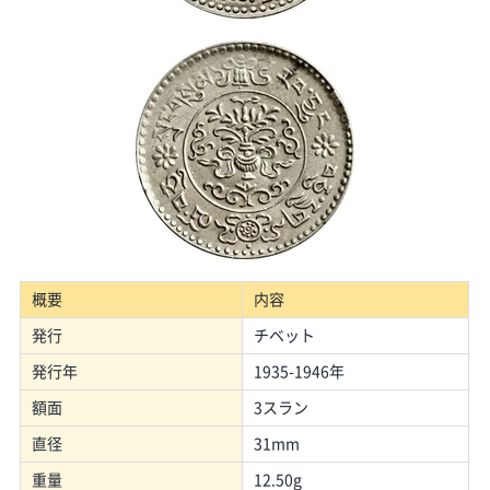
概要
内容
発行
チベット
発行年
1935-1946年
額面
3スラン
直径
31mm
重量
12.50g