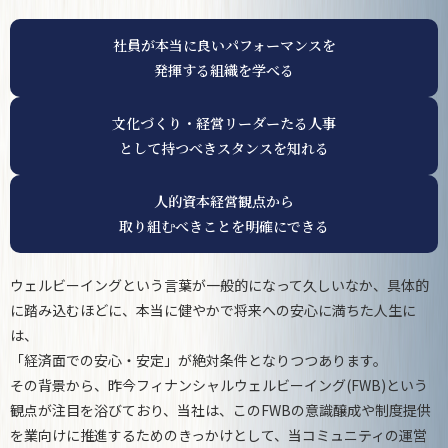
社員が本当に良いパフォーマンスを
発揮する組織を学べる
文化づくり・経営リーダーたる人事
として持つべきスタンスを知れる
人的資本経営観点から
取り組むべきことを明確にできる
ウェルビーイングという言葉が一般的になって久しいなか、具体的
に踏み込むほどに、本当に健やかで将来への安心に満ちた人生に
は、
「経済面での安心・安定」が絶対条件となりつつあります。
その背景から、昨今フィナンシャルウェルビーイング(FWB)という
観点が注目を浴びており、当社は、このFWBの意識醸成や制度提供
を業向けに推進するためのきっかけとして、当コミュニティの運営