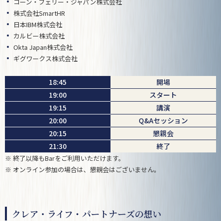
コーン・フェリー・ジャパン株式会社
株式会社SmartHR
日本IBM株式会社
カルビー株式会社
Okta Japan株式会社
ギグワークス株式会社
18:45
開場
19:00
スタート
19:15
講演
20:00
Q&Aセッション
20:15
懇親会
21:30
終了
※ 終了以降もBarをご利用いただけます。
※ オンライン参加の場合は、懇親会はございません。
クレア・ライフ・パートナーズの想い