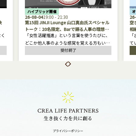
ハイブリッド開催
オ
26-08-04
19:00 - 21:30
26
決
第15回 JINJI Lounge 山口真由氏スペシャル
空
トーク：20名限定、Barで語る人事の理想と
相
なく
「女性活躍推進」という言葉を使うたびに、
「
リアル
一
どこか他人事のような感覚を覚える方もいる
て
ディ
のではないでしょうか。制度としては整いつ
そ
受付終了
複雑
つある一方で、その本質的な意味や、なぜ今
る
う突
もなお多くの企業で進まないのかについて、
深く考える機会は意外と少ないように思いま
今
立を
す。
ハ
れか
本セミナーでは、東京大学法学部を首席で卒
・
か。
業後、財務省や弁護士事務所を経てハーバー
・
ける
ド・ロースクールに留学、現在はニューヨー
コ
ク州弁護士としての資格も持ちながらコメン
・
生き抜く力を共に創る
テーターとしても活躍されている山口真由氏
・
が登壇します。法律家としての知見と、ご自
・
プライバシーポリシー
身のキャリアを通じて感じてこられた視点の
・