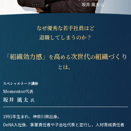
なぜ優秀な若手社員ほど
退職してしまうのか？
「組織効力感」
高
次世代
組織づくり
を
める
の
とは。
スペシャルトーク講師
Momentor代表
坂井 風太
氏
1991年生まれ、神奈川県出身。
DeNA入社後、事業責任者や子会社代表と並行し、人材育成責任者