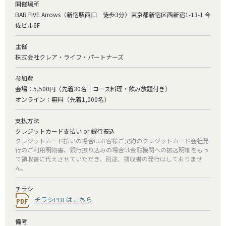
開催場所
BAR FIVE Arrows（新宿駅西口 徒歩3分）東京都新宿区西新宿1-13-1 今
佐ビル6F
主催
株式会社クレア・ライフ・パートナーズ
参加費
会場：5,500円（先着30名｜コース料理・飲み放題付き）
オンライン：無料（先着1,000名）
支払方法
クレジットカード支払い or 銀行振込
クレジットカード払いの場合はお客様ご契約のクレジットカード会社発
行のご利用明細書、銀行振り込みの場合は金融機関への振込明細をもっ
て領収書に代えさせていただき、別途、領収書の発行はしておりませ
ん。
チラシ
チラシPDFはこちら
備考