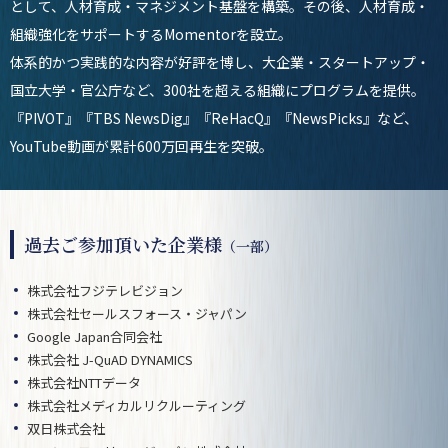
として、人材育成・マネジメント基盤を構築。その後、人材育成・
組織強化をサポートするMomentorを設立。
体系的かつ実践的な内容が好評を博し、大企業・スタートアップ・
国立大学・官公庁など、300社を超える組織にプログラムを提供。
『PIVOT』『TBS NewsDig』『ReHacQ』『NewsPicks』など、
YouTube動画が累計600万回再生を突破。
過去ご参加頂いた企業様
（一部）
株式会社フジテレビジョン
株式会社セールスフォース・ジャパン
Google Japan合同会社
株式会社 J-QuAD DYNAMICS
株式会社NTTデータ
株式会社メディカルリクルーティング
双日株式会社