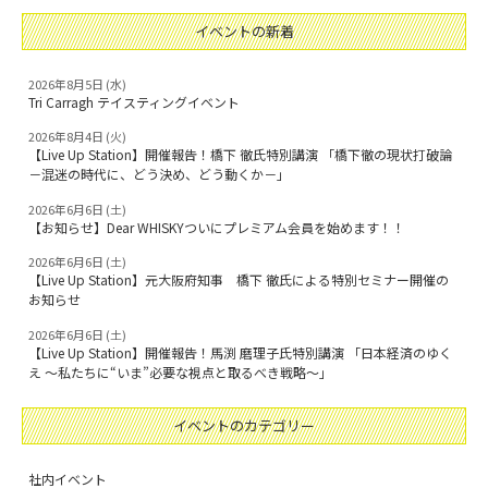
イベントの新着
2026年8月5日 (水)
Tri Carragh テイスティングイベント
2026年8月4日 (火)
【Live Up Station】開催報告！橋下 徹氏特別講演 「橋下徹の現状打破論
－混迷の時代に、どう決め、どう動くか－」
2026年6月6日 (土)
【お知らせ】Dear WHISKYついにプレミアム会員を始めます！！
2026年6月6日 (土)
【Live Up Station】元大阪府知事 橋下 徹氏による特別セミナー開催の
お知らせ
2026年6月6日 (土)
【Live Up Station】開催報告！馬渕 磨理子氏特別講演 「日本経済のゆく
え ～私たちに“いま”必要な視点と取るべき戦略～」
イベントのカテゴリー
社内イベント