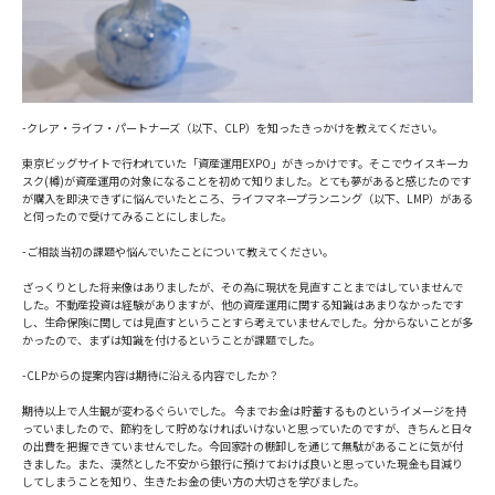
-クレア・ライフ・パートナーズ（以下、CLP）を知ったきっかけを教えてください。
東京ビッグサイトで行われていた「資産運用EXPO」がきっかけです。そこでウイスキーカ
スク(樽)が資産運用の対象になることを初めて知りました。とても夢があると感じたのです
が購入を即決できずに悩んでいたところ、ライフマネープランニング（以下、LMP）がある
と伺ったので受けてみることにしました。
-ご相談当初の課題や悩んでいたことについて教えてください。
ざっくりとした将来像はありましたが、その為に現状を見直すことまではしていませんで
した。不動産投資は経験がありますが、他の資産運用に関する知識はあまりなかったです
し、生命保険に関しては見直すということすら考えていませんでした。分からないことが多
かったので、まずは知識を付けるということが課題でした。
-CLPからの提案内容は期待に沿える内容でしたか？
期待以上で人生観が変わるぐらいでした。 今までお金は貯蓄するものというイメージを持
っていましたので、節約をして貯めなければいけないと思っていたのですが、きちんと日々
の出費を把握できていませんでした。今回家計の棚卸しを通じて無駄があることに気が付
きました。また、漠然とした不安から銀行に預けておけば良いと思っていた現金も目減り
してしまうことを知り、生きたお金の使い方の大切さを学びました。