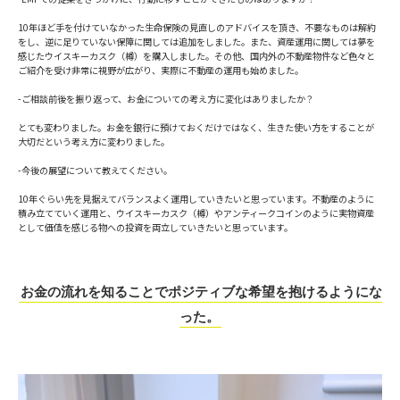
10年ほど手を付けていなかった生命保険の見直しのアドバイスを頂き、不要なものは解約
をし、逆に足りていない保障に関しては追加をしました。また、資産運用に関しては夢を
感じたウイスキーカスク（樽）を購入しました。その他、国内外の不動産物件など色々と
ご紹介を受け非常に視野が広がり、実際に不動産の運用も始めました。
-ご相談前後を振り返って、お金についての考え方に変化はありましたか？
とても変わりました。お金を銀行に預けておくだけではなく、生きた使い方をすることが
大切だという考え方に変わりました。
-今後の展望について教えてください。
10年ぐらい先を見据えてバランスよく運用していきたいと思っています。不動産のように
積み立てていく運用と、ウイスキーカスク（樽）やアンティークコインのように実物資産
として価値を感じる物への投資を両立していきたいと思っています。
お金の流れを知ることでポジティブな希望を抱けるようにな
った。