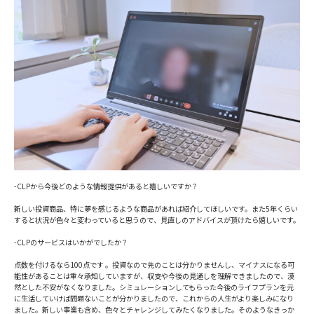
-CLPから今後どのような情報提供があると嬉しいですか？
新しい投資商品、特に夢を感じるような商品があれば紹介してほしいです。また5年くらい
すると状況が色々と変わっていると思うので、見直しのアドバイスが頂けたら嬉しいです。
-CLPのサービスはいかがでしたか？
点数を付けるなら100点です 。投資なので先のことは分かりませんし、マイナスになる可
能性があることは重々承知していますが、収支や今後の見通しを理解できましたので、漠
然とした不安がなくなりました。シミュレーションしてもらった今後のライフプランを元
に生活していけば問題ないことが分かりましたので、これからの人生がより楽しみになり
ました。新しい事業も含め、色々とチャレンジしてみたくなりました。そのようなきっか