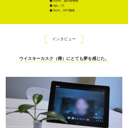
Name... 田中紀明様
Age... 53
Work... NPO職員
インタビュー
ウイスキーカスク（樽）にとても夢を感じた。