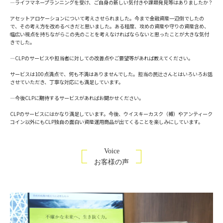
―ライフマネープランニングを受け、ご自身の新しい気付きや課題発見等はありましたか？
アセットアロケーションについて考えさせられました。今まで金融資産一辺倒でしたの
で、その考え方を改めるべきだと思いました。ある程度、攻めの資産や守りの資産含め、
幅広い視点を持ちながらこの先のことを考えなければならないと思ったことが大きな気付
きでした。
―CLPのサービスや担当者に対しての改善点やご要望等があれば教えてください。
サービスは100点満点で、何も不満はありませんでした。担当の民辻さんとはいろいろお話
させていただき、丁寧な対応にも満足しています。
―今後CLPに期待するサービスがあればお聞かせください。
CLPのサービスにはかなり満足しています。今後、ウイスキーカスク（樽）やアンティーク
コイン以外にもCLP独自の面白い資産運用商品が出てくることを楽しみにしています。
Voice
お客様の声