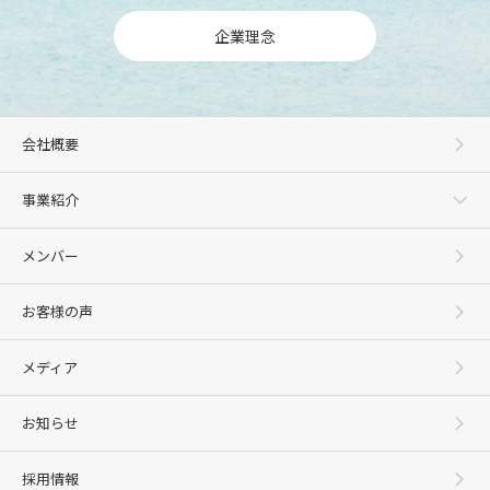
・
2019年8月7日（水）[media]
「Hanako.tokyo」に弊社石川の記事が掲載されました
企業理念
・
2019年4月12日（金）[media]
Web「Oggi.jp」に弊社石川の記事が掲載されました
・
2018年12月21日（金）[media]
「お金のEXPO2018」セミナーの記事が掲載されました！
・
2018年11月13日（火）[media]
雑誌「AERA」に弊社コンサルタント石川の記事が掲載されました
会社概要
・
2018年8月31日（金）[media]
雑誌「経済界」に弊社コンサルタント石川の記事が掲載されました
・
2018年3月9日（金）[media]
事業紹介
ハッケン！リクナビ派遣に監修記事が掲載されました
・
2018年2月16日（金）[media]
共立女子学園メディアで記事を監修しました
・
2018年2月15日（木）[media]
メンバー
講談社「FORZA STYLE」で連載中！！
・
2018年1月21日（日）[media]
Yahooニュース!投信1で記事掲載
お客様の声
・
2018年1月5日（金）[media]
＠Typeに掲載されました
・
2017年12月13日（水）[media]
メディア
売れてるビジネス・経済書籍に130位でランクイン！！
・
2017年10月21日（土）[media]
営業typeに記事が掲載されました
お知らせ
・
2017年9月8日（金）[media]
プレジデントOnlineで森永卓郎氏にご紹介頂きました
・
2017年8月29日（火）[media]
採用情報
小学館「Oggi.jp」で連載中！