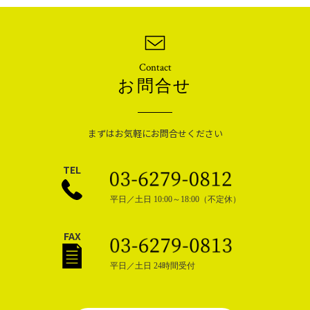
日本テレビ「一茂×かまいたち ゲンバ」に弊社運営メディア「Dear WHISKY」が情報提供いたしました。
・
2024年12月20日（金）[media]
「マイナビニュース」に弊社が掲載されました。
・
2024年11月22日（金）[media]
「東洋経済オンライン」に弊社が掲載されました。
・
2024年10月5日（土）[media]
Contact
「Newsweeks」に弊社が掲載されました。
・
2024年8月2日（金）[media]
お問合せ
「いろはにマネー」に弊社が掲載されました
・
2024年1月19日（金）[media]
「NETMONEY」に弊社が掲載されました
・
2024年1月9日（火）[media]
まずはお気軽にお問合せください
「coki」に弊社が掲載されました
・
2023年12月21日（木）[media]
「社長の履歴書」に弊社が掲載されました
TEL
・
2023年11月27日（月）[media]
「ZUU online」に弊社が掲載されました
・
2023年10月19日（木）[media]
平日／土日 10:00～18:00（不定休）
「バチャナビ」に弊社が掲載されました
・
2023年9月25日（月）[media]
雑誌「Goethe」に丸森今日香が掲載されました
FAX
・
2022年10月20日（木）[media]
「みんなのオフィス」に弊社が掲載されました
・
2022年10月14日（金）[media]
平日／土日 24時間受付
「オフィスMUG」に弊社が掲載されました
・
2022年10月1日（土）[オウンドメディア]
Life Money Lab
・
2022年7月31日（日）[オウンドメディア]