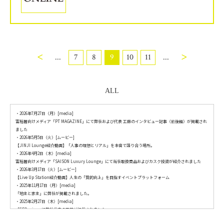
<
>
...
7
8
9
10
11
...
ALL
・
2026年7月27日（月）[media]
富裕層向けメディア「PT MAGAZINE」にて弊社および代表 工藤のインタビュー記事（前後編）が掲載され
ました
・
2026年5月5日（火）[ムービー]
【JINJI Lounge紹介動画】「人事の理想とリアル」を本音で語り合う場所。
・
2026年4月2日（木）[media]
富裕層向けメディア「SAISON Luxury Lounge」にて当社取扱商品およびカスク投資が紹介されました
・
2026年3月17日（火）[ムービー]
【Live Up Station紹介動画】人生の「質的向上」を目指すイベントプラットフォーム
・
2025年11月17日（月）[media]
「地主と家主」に弊社が掲載されました。
・
2025年2月27日（木）[media]
「CEO voice」に弊社代表の工藤が掲載されました。
・
2024年12月21日（土）[media]