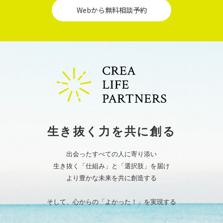
WHISKY CASK OWNERSHIP
Webから無料相談予約
・
2022年7月31日（日）[オウンドメディア]
Dear WHISKY®
・
2022年7月31日（日）[オウンドメディア]
COINLIBRARY PRINCIPAL
・
2022年7月31日（日）[オウンドメディア]
じぶん倉庫
・
2022年7月31日（日）[オウンドメディア]
不安系男子ユキオくん
・
2022年7月31日（日）[オウンドメディア]
不安系男子ユキオくんのはたみそバイブル
・
2022年7月5日（火）[ムービー]
人生にライフマネーセンスを
「CLPのコンサルティングサービスとは？」
・
2021年12月25日（土）[media]
「週刊女性PRIME」にウイスキー・カスク・インベストメントの記事が掲載されました
生き抜く力を共に創る
・
2021年10月25日（月）[media]
「マイナビウーマン」に弊社石川の記事が掲載されました（第2回）
・
2021年10月11日（月）[media]
「マイナビウーマン」に弊社石川の記事が掲載されました
出会ったすべての人に寄り添い
・
2021年8月9日（月）[media]
生き抜く「仕組み」と「選択肢」を届け
2021年9月号「Hanako」に弊社石川の記事が掲載されました
・
2020年12月11日（金）[media]
より豊かな未来を共に創造する
週間 東洋経済へコメント記事の寄稿をいたしました
・
2019年12月26日（木）[media]
「お金のEXPO2019」セミナーの記事が掲載されました！
そして、心からの「よかった！」を実現する
・
2019年11月19日（火）[ムービー]
【PV】株式会社クレア・ライフ・パートナーズ