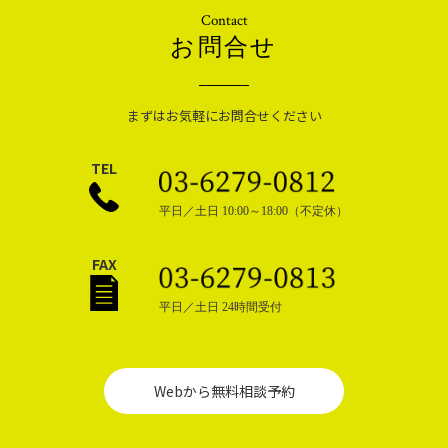
井川蒸溜所 Fauna 2026 ブレンディングセミナー
Contact
・
2026年4月14日（火）[ニュース]
【お知らせ】日本の人事部「HRカンファレンス2026-春-」講演者インタビュー公開
お問合せ
・
2026年4月13日（月）[ニュース]
【活動報告】スコットランド出張のご報告
・
2026年3月23日（月）[イベント]
第13回「JINJI Lounge」開催のお知らせ （山中 裕貴氏スペシャルトーク：Barで語る人事の理想とリア
まずはお気軽にお問合せください
ル）
・
2026年3月22日（日）[ニュース]
「ライフマネープランニング」が、東京都新宿区のふるさと納税返礼品として正式に登録されました
TEL
・
2026年3月16日（月）[イベント]
「暗号資産の“裏側”を狙う！ ブロックチェーンを動かす“企業”に投資する、暗号資産関連ファンドセミナ
ー」の開催のお知らせ
平日／土日 10:00～18:00（不定休）
・
2026年3月13日（金）[ニュース]
人生の“質的向上”に資するイベント・プラットフォーム「Live Up Station」紹介ムービーを公開しまし
た！
FAX
・
2026年3月6日（金）[イベント]
【Live Up Station】経済アナリスト 馬渕 磨理子氏による特別セミナー開催のお知らせ
・
2026年2月26日（木）[イベント]
平日／土日 24時間受付
「吉田電材蒸留所グレーンウイスキーテイスティングイベント」が開催決定！
・
2026年2月26日（木）[イベント]
【第12回 JINJI Lounge】開催報告！田中 研之輔氏 スペシャルトーク 『人的資本経営と最先端のキャリア
開発』
・
2026年2月6日（金）[イベント]
Webから無料相談予約
米国市場のリアルから学ぶ 「成長するアメリカの投資戦略」セミナー開催のお知らせ
・
2026年1月29日（木）[ニュース]
【活動報告】HR Japan Summitに初めて参加しました。
・
2026年1月12日（月）[イベント]