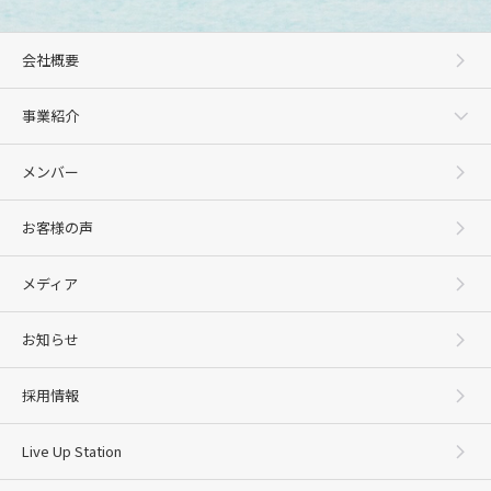
厳選ウイスキーのテイスティング＆樽即売イベント開催のお知らせ
・
2025年10月14日（火）[ニュース]
今年も、すみだ水族館『AQTION!』プロジェクトに協賛いたします。
会社概要
・
2025年10月6日（月）[イベント]
第11回「JINJI Lounge」開催のお知らせ （坂井風太氏スペシャルトーク）
・
2025年9月30日（火）[イベント]
事業紹介
【Live Up Station】元サッカー日本代表監督 岡田武史氏による特別セミナー開催のお知らせ
・
2025年9月26日（金）[イベント]
【Live Up Station】開催報告！「齋藤孝ことば塾：声に出して整える、わたしの心と未来」
・
2025年8月26日（火）[イベント]
メンバー
【Live Up Station】開催報告！『森永康平氏による日本経済の攻略法～これからの日本を生き抜くため
に』
・
2025年8月26日（火）[イベント]
お客様の声
【Live Up Station】ディアワンダー株式会社CEO＆CWO・元アップル米国本社副社長 前刀禎明氏による
特別セミナー開催のお知らせ
・
2025年8月20日（水）[イベント]
メディア
【Live Up Station】明治大学文学部教授 齋藤孝氏による特別セミナー開催のお知らせ
・
2025年8月14日（木）[ニュース]
採用サイトリニューアルのお知らせ
お知らせ
・
2025年8月13日（水）[イベント]
第10回「JINJI Rounge」開催のお知らせ（曽和利光氏 スペシャルトーク）
・
2025年7月23日（水）[イベント]
採用情報
【Live Up Station】経済アナリスト・実業家・格闘家 森永康平氏による特別セミナー開催のお知らせ
・
2025年7月20日（日）[イベント]
【Live Up Station】開催報告！『原晋氏による人と組織を強くするビジネス・メソッド』
・
2025年6月28日（土）[イベント]
Live Up Station
【Live Up Station】開催報告！『野口健氏による目標を持って生きることのすばらしさ～モチベーション
を持ち続けるために～』