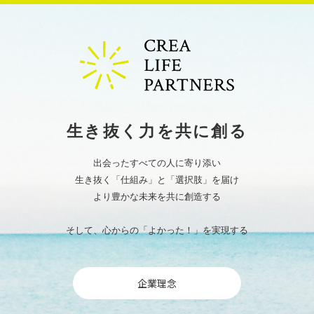
【ウイスキーセミナー】開催報告！「井川蒸留所 Flora 2025 テイスティングセミナー」
・
2026年1月5日（月）[イベント]
【Live Up Station】開催報告！日本未入荷ウイスキー！プレミアムテイスティングイベント
・
2026年1月5日（月）[イベント]
【ウイスキーブレンド体験】開催報告！COMPASS BOX ブレンディングイベント
・
2025年12月27日（土）[ニュース]
年末のご挨拶と年末年始の営業のお知らせ
・
2025年12月22日（月）[ニュース]
【活動報告】ニュージーランド出張（JNZBC出席・現地視察）のご報告
・
2025年12月19日（金）[イベント]
第12回「JINJI Lounge」開催のお知らせ （田中研之輔氏スペシャルトーク：Barで語る人事の理想とリ
生き抜く力を共に創る
アル）
・
2025年12月11日（木）[イベント]
【Live Up Station】開催報告！岡田 武史氏特別講演 「夢を語る勇気、育てる知恵」～今治から始まる、人
とチームを育てる挑戦～
出会ったすべての人に寄り添い
・
2025年12月11日（木）[イベント]
生き抜く「仕組み」と「選択肢」を届け
【第11回 JINJI Lounge】開催報告！坂井 風太氏 スペシャルトーク 『なぜ優秀な若手社員ほど退職してし
まうのか？「組織効力感」を高める次世代の組織づくりとは。』
より豊かな未来を共に創造する
・
2025年12月1日（月）[イベント]
【Live Up Station】開催報告！ 厳選ウイスキーのテイスティング＆樽即売イベント
・
2025年12月1日（月）[イベント]
そして、心からの「よかった！」を実現する
日本未入荷ウイスキー！プレミアムテイスティングイベント開催のお知らせ
・
2025年11月21日（金）[イベント]
「井川蒸溜所 Flora2025 テイスティングセミナー」が開催決定！！
・
2025年11月10日（月）[イベント]
企業理念
【Live Up Station】開催報告！前刀 禎明氏特別講演 「自分を変える力が、未来を創る」～創造性は、キャ
リアにも日常にも宿る～
・
2025年10月23日（木）[イベント]