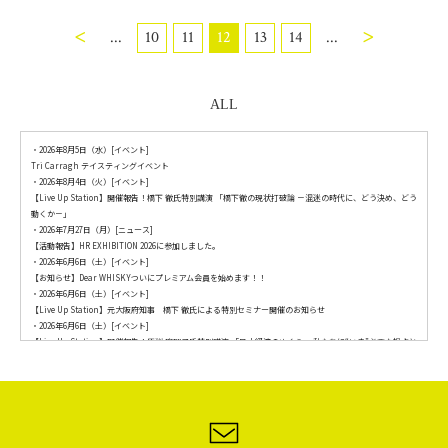
<
>
...
10
11
12
13
14
...
ALL
・
2026年8月5日（水）[イベント]
Tri Carragh テイスティングイベント
・
2026年8月4日（火）[イベント]
【Live Up Station】開催報告！橋下 徹氏特別講演 「橋下徹の現状打破論 －混迷の時代に、どう決め、どう
動くか－」
・
2026年7月27日（月）[ニュース]
【活動報告】HR EXHIBITION 2026に参加しました。
・
2026年6月6日（土）[イベント]
【お知らせ】Dear WHISKYついにプレミアム会員を始めます！！
・
2026年6月6日（土）[イベント]
【Live Up Station】元大阪府知事 橋下 徹氏による特別セミナー開催のお知らせ
・
2026年6月6日（土）[イベント]
【Live Up Station】開催報告！馬渕 磨理子氏特別講演 「日本経済のゆくえ ～私たちに“いま”必要な視点と
取るべき戦略～」
・
2026年5月25日（月）[イベント]
ロイヤル・ブラックラ – The King’s Own Experience XXV – テイスティング&ディナーイベント
・
2026年5月25日（月）[イベント]
Buffalo Trace Premium Bourbon Master Class
・
2026年5月23日（土）[イベント]