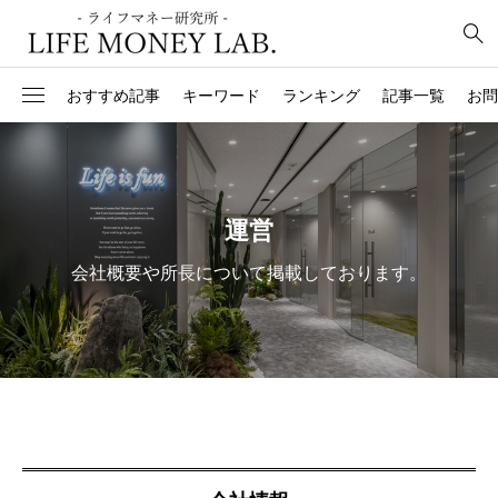
おすすめ記事
キーワード
ランキング
記事一覧
お問
6
控除
経済対策
2
住民税
GDP
運営
4
資産運用実態調査報告
財政政策
会社概要や所長について掲載しております。
1
国際収支
インターバンクマーケッ
1
円安円高
金融
1
アンティークコイン投資
保険
3
源泉徴収
財政規律