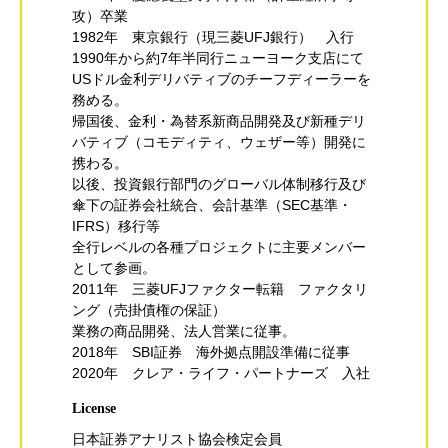
攻）卒業
1982年 東京銀行（現三菱UFJ銀行） 入行
1990年から約7年半同行ニューヨーク支店にて
USドル金利デリバティブのチーフディーラーを
務める。
帰国後、金利・為替系新商品開発及び新種デリ
バティブ（コモディティ、ウェザー等）開発に
携わる。
以後、投資銀行部門のグローバル体制移行及び
傘下の証券会社統合、会計基準（SEC基準・
IFRS）移行等
全行レベルの各種プロジェクトに主要メンバー
として参画。
2011年 三菱UFJファクター転籍 ファクタリ
ング（売掛債権の保証）
業務の商品開発、法人営業に従事。
2018年 SBI証券 海外拠点開設準備に従事
2020年 クレア・ライフ・パートナーズ 入社
License
日本証券アナリスト協会検定会員