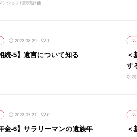
にメス
マンション相続税評価
2023.08.29
1
マ
相続-5】遺言について知る
＜
す
税
2023.07.27
0
マ
年金-6】サラリーマンの遺族年
＜