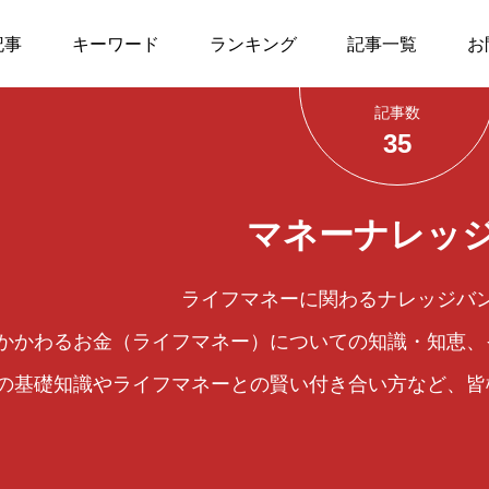
記事
キーワード
ランキング
記事一覧
お
記事数
お金に関する相談窓
確定給付年金、確定
1
35
K
マネーナレッジBK
外国為替
口
拠出年金
REIT
1
実需取引
マネーナレッジ
対顧客マーケット
1
為替相場
ライフマネーに関わるナレッジバ
経済
11
健康保険
かかわるお金（ライフマネー）についての知識・知恵、
2023.09.22
2024.01
医療保険
3
景気
続-5】遺
＜基礎＞【年金-7】企
【外為_
の基礎知識やライフマネーとの賢い付き合い方など、皆
る
業年金制度
替相場
ふるさと納税
1
日銀短観
成され
消費税、インボイス
景気動向指数
2
制度