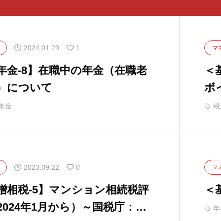
2024.01.29
1
マ
年金-8】在職中の年金（在職老
＜基
）について
ボ
年金
税
2023.09.22
0
マ
贈相税-5】マンション相続税評
＜
2024年1月から）～国税庁：タ
年