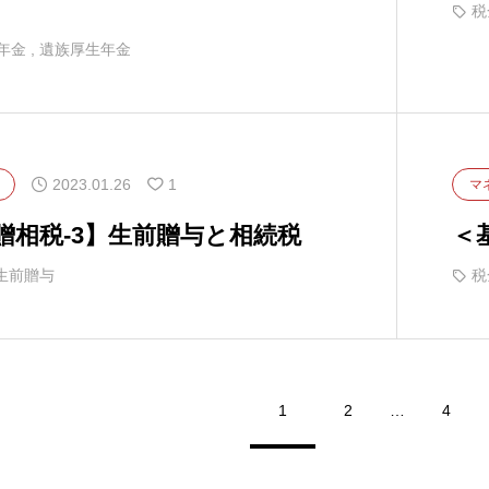
税
年金
,
遺族厚生年金
2023.01.26
1
マ
贈相税-3】生前贈与と相続税
＜
生前贈与
税
1
2
…
4