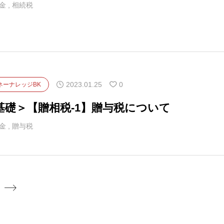
金
,
相続税
2023.01.25
0
ネーナレッジBK
基礎＞【贈相税-1】贈与税について
金
,
贈与税
