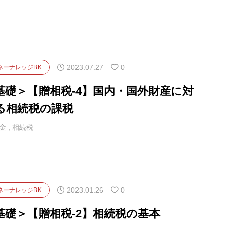
2023.07.27
0
ネーナレッジBK
基礎＞【贈相税-4】国内・国外財産に対
る相続税の課税
金
,
相続税
2023.01.26
0
ネーナレッジBK
基礎＞【贈相税-2】相続税の基本