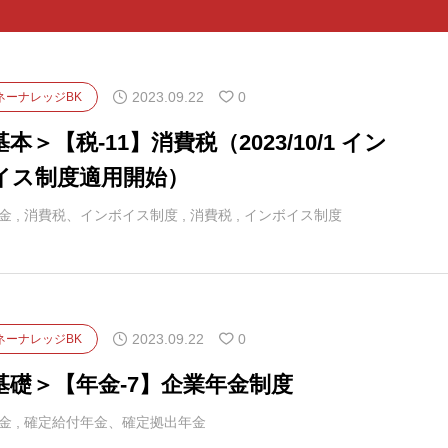
抱くサラリーマンの皆
様へのメッセージ
2023.09.22
0
ネーナレッジBK
本＞【税-11】消費税（2023/10/1 イン
イス制度適用開始）
金
,
消費税、インボイス制度
,
消費税
,
インボイス制度
2023.09.22
0
ネーナレッジBK
基礎＞【年金-7】企業年金制度
金
,
確定給付年金、確定拠出年金