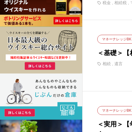
ワマン節税
税金
,
相続税
,
マネーナレッジBK
＜基礎＞【
相続
,
遺言
マネーナレッジBK
＜実用＞【