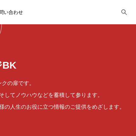
問い合わせ
投機取引
1
年金
1
 入門編
2023年1～12月
金
ファンダメンタルズ
1
投資
1
BK
資産形成
13
イールドカーブ
4
ンクの扉です。
iDeCo
2
雇用
2
そしてノウハウなどを蓄積して参ります。
.29
2023.09.22
2
鉱工業生産指数
1
オルタナティブ
1
第6章】外国為
【コラム-9】人生100
＜
様の人生のお役に立つ情報のご提供をめざします。
マンション相続税評
はどのように形
年時代を生き抜くため
資
在職老齢年金
1
1
価
るのか？
の資産形成について
国民年金
税制改正大綱
1
1
～老後の生活に不安を