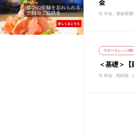
金
年金
,
遺族基礎
マネーナレッジBK
＜基礎＞【
税金
,
相続税
,