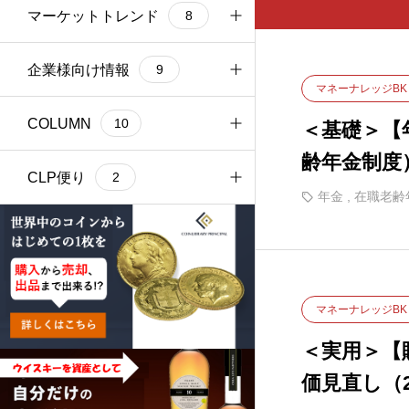
税金
金融商品投資
外国為替 入門編
マーケットトレンド
14
11
9
8
遺産相続
金融と経済 入門編
株式市場
企業様向け情報
13
5
1
9
マネーナレッジBK
贈与税と相続税
経済指標 入門編
金利・債券市場
各種情報提供
COLUMN
5
8
3
5
10
＜基礎＞【
齢年金制度
外国為替市場
社員教育関連
COLUMNについて
CLP便り
4
2
1
2
年金
,
在職老齢
海外赴任者サポート
2022年9～12月
出張報告
2
6
1
2023年1～12月
3
マネーナレッジBK
＜実用＞【
価見直し（