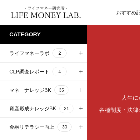
おすすめ
CATEGORY
控除
6
経済対策
4
マネーナレッジBK
マネーナレッジB
ライフマネーラボ
2
住民税
2
GDP
2
資産運用実態調査報
財政政策
1
4
ラボへの誘い
CLP調査レポート
2
4
告
インターバンクマー
2
国際収支
1
ケット
CLPアンケート調査
マネーナレッジBK
4
35
人生に
2024.01.29
2023.08.29
円安円高
1
金融
16
】サ
＜基礎＞【年金-8】在
＜基礎＞【相
公的介護・医療保険
資産形成ナレッジBK
3
21
各種制度・法律
アンティークコイン
形成
職中の年金（在職老齢
言について知
保険
3
1
投資
ずは
年金制度）について
年金
資産形成と投資
金融リテラシー向上
10
8
30
財政規律
1
源泉徴収
3
用で