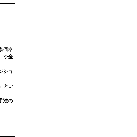
場価格
）
や
金
ジショ
」とい
手法
の