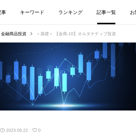
記事
キーワード
ランキング
記事一覧
お
金融商品投資
＜基礎＞ 【金商-10】オルタナティブ投資
お金に関する相談窓
確定給付年金、確定
1
金融と経済 入門編
金融商品
口
拠出年金
REIT
1
実需取引
対顧客マーケット
1
為替相場
経済
11
健康保険
2023.08.29
2023.07
医療保険
3
景気
【第0章】はじめに
【第2章】「
商-11】
【第12章】国際金融と
＜基礎＞
て何だ？
価インデ
為替相場
資信託
ふるさと納税
1
日銀短観
投資
消費税、インボイス
景気動向指数
2
2023.09.22
0
制度