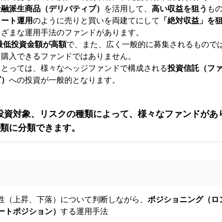
金融派生商品（デリバティブ）
を活用して、
高い収益を狙う
も
ョート運用
のように売りと買いを両建てにして
「絶対収益」を
まざまな運用手法のファンドがあります。
最低投資金額が高額
で、また、広く一般的に募集されるもので
も購入できるファンドではありません。
にとっては、様々なヘッジファンドで構成される
投資信託（フ
ズ）
への投資が一般的となります。
投資対象、リスクの種類によって、様々なファンドがあ
種類に分類できます。
性（上昇、下落）について判断しながら、
ポジショニング（ロ
ートポジション）
する運用手法