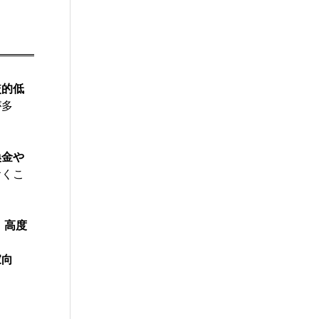
較的低
が多
換金や
おくこ
、
高度
家向