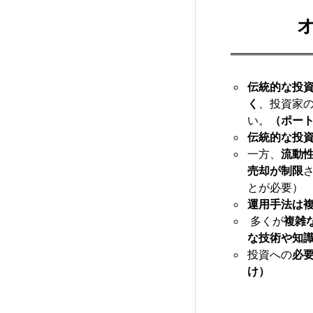
伝統的な投
く
、投資家
い。
（ポー
伝統的な投
一方、
流動
売却が制限
とが必要）
運用手法は
多くが
複雑
な技術や知
投資への
必
け）