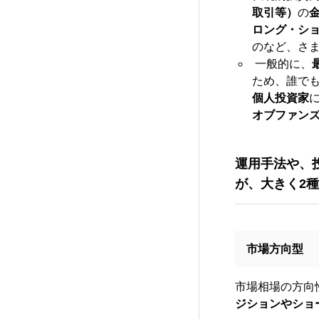
取引等）
の
ロング・シ
のなど、さ
一般的に、
ため、誰で
個人投資家
オブファン
運用手法や、
が、大きく2
市場方向型
市場相場の方向
ジションやショ