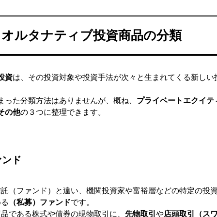
オルタナティブ投資商品の分類
投資
は、その投資対象や投資手法が次々と生まれてくる新しい
まった分類方法はありませんが、概ね、
プライベートエクイテ
その他
の３つに整理できます。
ァンド
信託（ファンド）と違い、機関投資家や富裕層などの特定の投
める
（私募）ファンド
です。
商品である株式や債券の現物取引に、
先物取引
や
店頭取引（ス