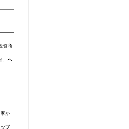
投資商
ィ
、
ヘ
資家か
ワップ