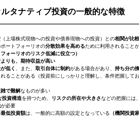
オルタナティブ投資の一般的な特徴
資
（上場株式現物への投資や債券現物への投資）との
相関が比
のポートフォーリオの
分散効果を高める
ために利用されること
トフォーリオのリスク低減に役立つ）
資よりも、期待収益が高い
性が低く
、また、
取引自体に制約
がある場合があり、
持ち分の
されることがある（投資前にしっかりと理解し、条件把握して
複雑で難解
なものが多い
な投資構造
を持つため、
リスクの所在や大きさ
などの把握には
識
が必要
要最低投資額
は、一般的に高額の設定となっている
（機関投資