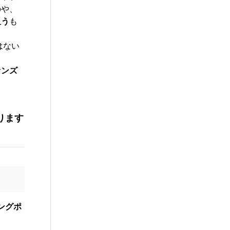
のや、
狙う
も
はない
ァンズ
ります
ングポ