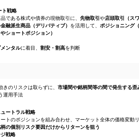
ート戦略
商品である株式や債券の現物取引に、
先物取引
や
店頭取引（ス
の
金融派生商品（デリバティブ）
を活用して、
ポジショニング
ンやショートポジション）
ダメンタル
に着目、
割安・割高
を判断
動きのリスクは取らずに、
市場間や銘柄間等の間で発生する歪
う運用手法
ニュートラル戦略
ョートのポジションを組み合わせ、マーケット全体の価格変動
銘柄の個別リスク要因だけからリターンを狙う
ージ戦略