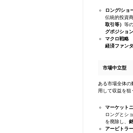
ロング/ショ
伝統的投資
取引等）
等
グポジショ
マクロ戦略
経済ファン
市場中立型
ある市場全体の
用して収益を狙
マーケット
ロングとシ
を廃除し、
アービトラ