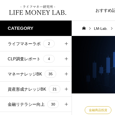
おすすめ
CATEGORY
LM-Lab.
控除
6
経済対策
4
経済指標 入門編
金融商品投資
ライフマネーラボ
2
住民税
2
GDP
2
資産運用実態調査報
財政政策
1
4
ラボへの誘い
CLP調査レポート
2
4
告
インターバンクマー
2
国際収支
1
ケット
CLPアンケート調査
マネーナレッジBK
4
35
2023.04.26
2024.01.29
円安円高
1
金融
16
】サ
【第4章】雇用の状況
＜基礎＞ 【金
公的介護・医療保険
資産形成ナレッジBK
3
21
アンティークコイン
形成
を知る～完全失業率と
株価指数（株
保険
3
1
投資
しい
有効求人倍率
ックス）への
年金
資産形成と投資
金融リテラシー向上
10
8
30
財政規律
1
源泉徴収
3
介と
金融商品投資