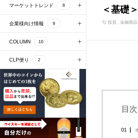
め
税金
金融商品投資
外国為替 入門編
マーケットトレンド
14
11
9
8
＜基礎＞
投資
,
金融商品
遺産相続
金融と経済 入門編
株式市場
企業様向け情報
13
5
1
9
贈与税と相続税
経済指標 入門編
金利・債券市場
各種情報提供
COLUMN
5
8
3
5
10
外国為替市場
社員教育関連
COLUMNについて
CLP便り
4
2
1
2
海外赴任者サポート
2022年9～12月
出張報告
2
6
1
2023年1～12月
3
目次