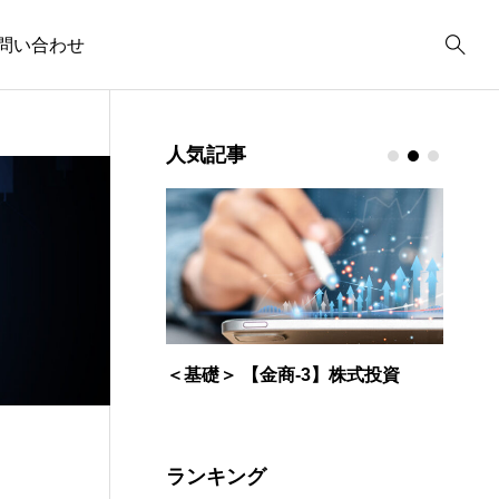
問い合わせ
投機取引
1
年金
1
投資
外国為替 入門編
マ
人気記事
ファンダメンタルズ
1
投資
1
資産形成
13
イールドカーブ
4
iDeCo
2
雇用
2
.27
2023.11.27
2
鉱工業生産指数
1
オルタナティブ
1
金融（きんゆう）」っ
＜基礎＞ 【金商-3】株式投資
【第
 【金商-7】投
【外為_第1章】外国為
＜
マンション相続税評
への投資
替とは
言
在職老齢年金
1
1
価
国民年金
ランキング
税制改正大綱
1
1