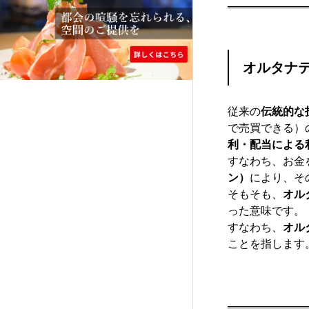
オルタナ
従来の
伝統的な
で売買できる）
利・配当による
すなわち、お金
ン）
により、そ
そもそも、
オルタ
った意味です。
すなわち、
オル
ことを指します