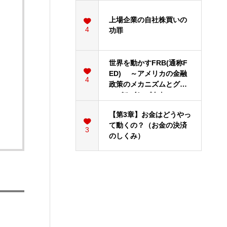
上場企業の自社株買いの
4
功罪
世界を動かすFRB(通称F
ED) ～アメリカの金融
4
政策のメカニズムとグロ
ーバルインパクト
【第3章】お金はどうやっ
て動くの？（お金の決済
3
のしくみ）