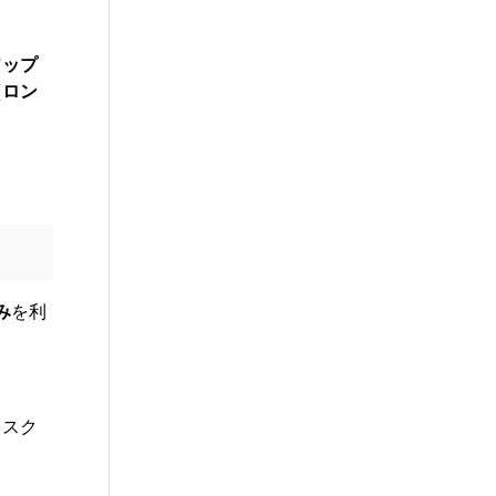
ワップ
（ロン
み
を利
リスク