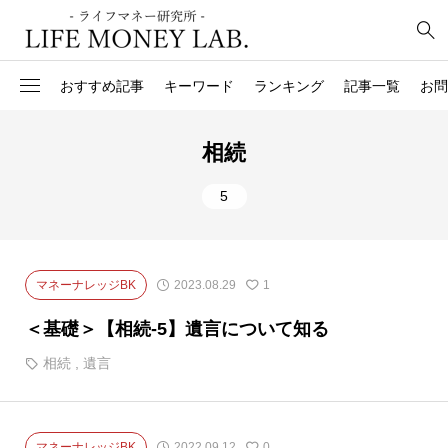
おすすめ記事
キーワード
ランキング
記事一覧
お問
6
控除
経済対策
相続
2
住民税
GDP
5
4
資産運用実態調査報告
財政政策
1
国際収支
インターバンクマーケッ
マネーナレッジBK
2023.08.29
1
1
円安円高
金融
＜基礎＞【相続-5】遺言について知る
1
アンティークコイン投資
保険
相続
,
遺言
3
源泉徴収
財政規律
マネーナレッジBK
2022.09.12
0